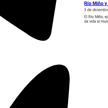
Río Miño y
3 de diciembr
El Río Miño, e
da vida al mun