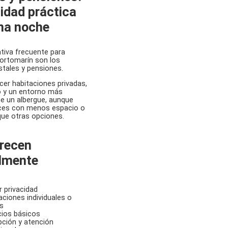
dad práctica
na noche
ativa frecuente para
ortomarín son los
stales y pensiones.
cer habitaciones privadas,
o y un entorno más
ue un albergue, aunque
es con menos espacio o
 que otras opciones.
recen
lmente
 privacidad
aciones individuales o
s
cios básicos
ción y atención