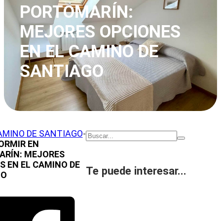
PORTOMARÍN:
MEJORES OPCIONES
EN EL CAMINO DE
SANTIAGO
Buscar
AMINO DE SANTIAGO
-
ORMIR EN
RÍN: MEJORES
S EN EL CAMINO DE
Te puede interesar...
GO