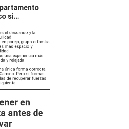
apartamento
co si…
as el descanso y la
uilidad
s en pareja, grupo o familia
es más espacio y
ilidad
s una experiencia más
a y relajada
na única forma correcta
 Camino. Pero sí formas
s de recuperar fuerzas
siguiente.
ener en
a antes de
var