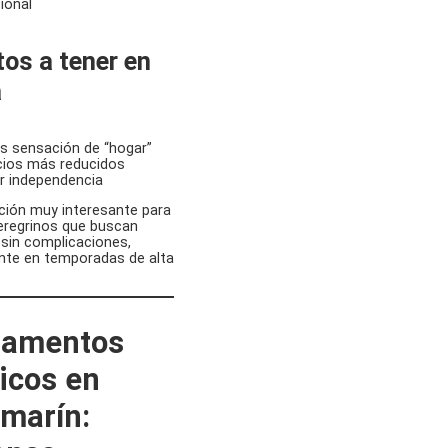
cional
os a tener en
a
 sensación de “hogar”
ios más reducidos
 independencia
ción muy interesante para
eregrinos que buscan
sin complicaciones,
nte en temporadas de alta
tamentos
ticos en
marín: