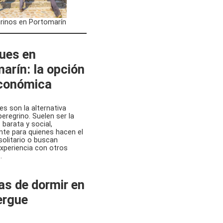
rinos en Portomarín
ues en
arín: la opción
conómica
es son la alternativa
peregrino. Suelen ser la
barata y social,
te para quienes hacen el
olitario o buscan
xperiencia con otros
.
as de dormir en
ergue