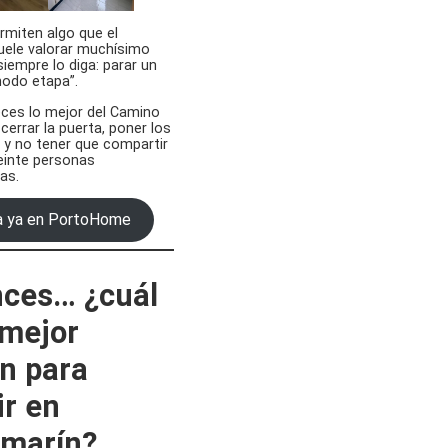
miten algo que el
uele valorar muchísimo
iempre lo diga: parar un
odo etapa”.
ces lo mejor del Camino
cerrar la puerta, poner los
o y no tener que compartir
einte personas
as.
a ya en PortoHome
nces… ¿cuál
 mejor
n para
r en
omarín?