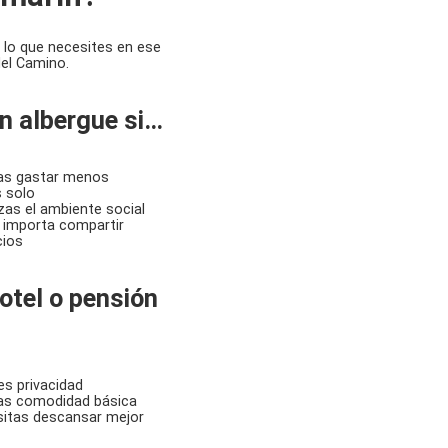
lo que necesites en ese
l Camino.
un albergue si…
as gastar menos
s solo
izas el ambiente social
 importa compartir
ios
hotel o pensión
es privacidad
as comodidad básica
itas descansar mejor