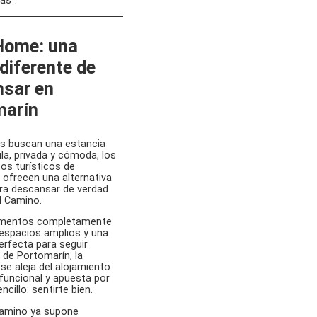
Home: una
diferente de
sar en
marín
es buscan una estancia
la, privada y cómoda, los
s turísticos de
ofrecen una alternativa
ra descansar de verdad
l Camino.
amentos completamente
espacios amplios y una
erfecta para seguir
 de Portomarín, la
 se aleja del alojamiento
uncional y apuesta por
cillo: sentirte bien.
Camino ya supone