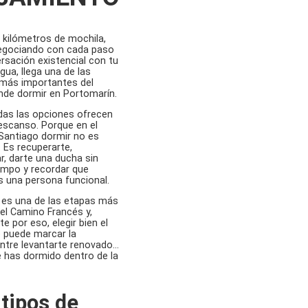
kilómetros de mochila,
egociando con cada paso
rsación existencial con tu
gua, llega una de las
 más importantes del
nde dormir en Portomarín.
das las opciones ofrecen
escanso. Porque en el
Santiago dormir no es
. Es recuperarte,
, darte una ducha sin
iempo y recordar que
s una persona funcional.
 es una de las etapas más
el Camino Francés y,
e por eso, elegir bien el
 puede marcar la
entre levantarte renovado…
e has dormido dentro de la
tipos de