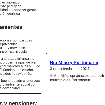
io económico
nte peregrino
ilidad de conocer gente
ción céntrica
enientes
aciones compartidas
 privacidad
uido y movimiento
nso más irregular
una etapa intensa, no
Río Miño y Portomarín
do duerme igual de bien
cremalleras a las 5:30 de
3 de diciembre de 2024
 El Camino une mucho,
nquidos todavía más.
El Río Miño, eje principal que defi
municipio de Portomarín.
 buena opción si priorizas
 y ambiente social por
la comodidad.
s y pensiones: