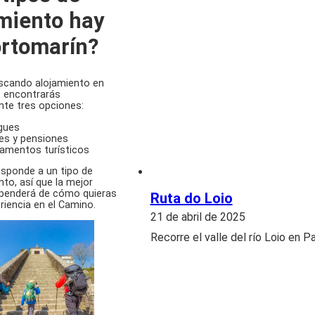
miento hay
rtomarín?
scando alojamiento en
, encontrarás
nte tres opciones:
gues
es y pensiones
amentos turísticos
sponde a un tipo de
into, así que la mejor
ependerá de cómo quieras
Ruta do Loio
eriencia en el Camino.
21 de abril de 2025
Recorre el valle del río Loio en P