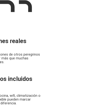
nes reales
iones de otros peregrinos
ir más que muchas
es.
ios incluidos
cina, wifi, climatización o
exible pueden marcar
diferencia.