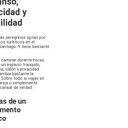
anso,
cidad y
ilidad
ás peregrinos optan por
s turísticos en el
antiago. Y tiene bastante
 caminar durante horas,
 un espacio tranquilo,
a, salón y privacidad
ambia bastante la
 Sobre todo si viajas en
areja o simplemente
cansar de verdad.
as de un
amento
co